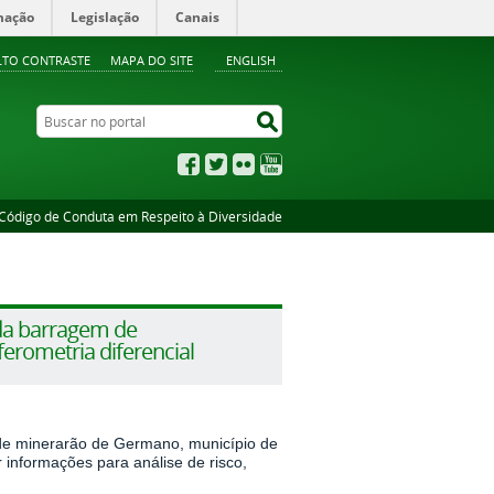
mação
Legislação
Canais
LTO CONTRASTE
MAPA DO SITE
ENGLISH
Buscar no portal
Buscar no portal
Facebook
Twitter
Flickr
YouTube
Código de Conduta em Respeito à Diversidade
da barragem de
rometria diferencial
 de minerarão de Germano, município de
 informações para análise de risco,