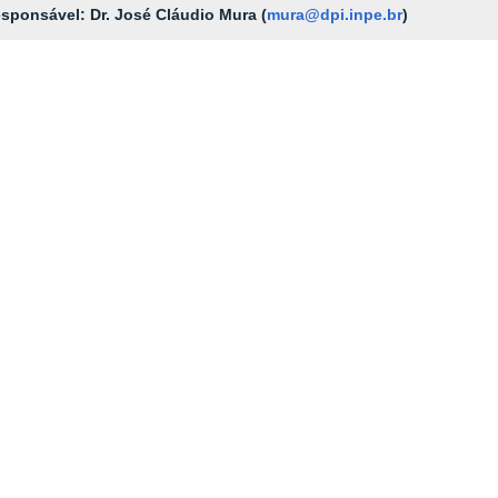
sponsável: Dr. José Cláudio Mura (
mura@dpi.inpe.br
)