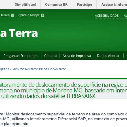
Simplifique!
Comunica BR
Participe
Acesso à infor
 a busca
3
Ir para o rodapé
4
ACESSIBILIDADE
A
a Terra
Perguntas Frequentes
Contato
Área de imprensa
Dados Abertos
OJETOS
>
MONITORAMENTO DE DESLOCAMENTO
toramento de deslocamento de superfície na região 
ano no município de Mariana-MG, baseado em Interfe
 utilizando dados do satélite TERRASAR-X
vo:
Monitor deslocamento superficial de terreno na área do complexo
-MG, utilizando Interferometria Diferencial SAR, no contexto de prover
 e planejamento.