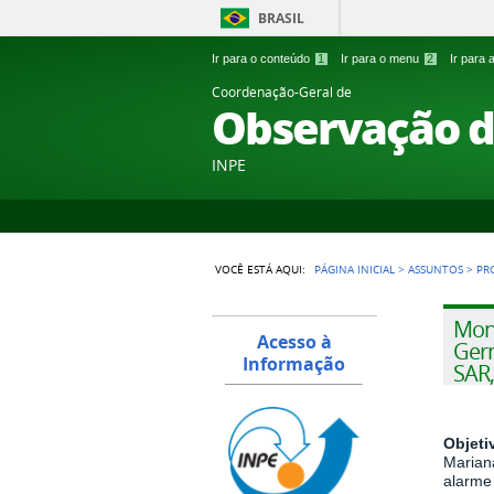
BRASIL
Ir para o conteúdo
1
Ir para o menu
2
Ir para
Coordenação-Geral de
Observação d
INPE
VOCÊ ESTÁ AQUI:
PÁGINA INICIAL
>
ASSUNTOS
>
PR
Moni
Acesso à
Germ
Informação
SAR,
Objeti
Mariana
alarme