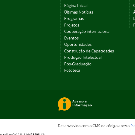
Página Inicial
Últimas Notícias
Programas
Projetos
Cooperação internacional
Eventos
Oportunidades
Construção de Capacidades
Produção Intelectual
Pós-Graduação
Fototeca
Desenvolvido com o CMS de código aberto
Pl
gtag('config', 'UA-114453598-4');