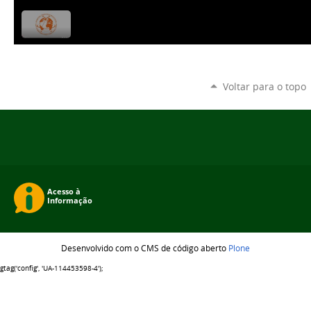
Voltar para o topo
Desenvolvido com o CMS de código aberto
Plone
gtag('config', 'UA-114453598-4');