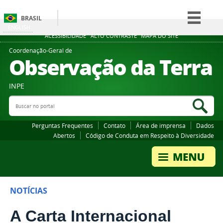
BRASIL
ENGLISH
Simplifique!
ACESSIBILIDADE
ALTO CONTRASTE
MAPA DO SITE
Comunica BR
Coordenação-Geral de
Observação da Terra
Participe
Acesso à informação
INPE
Legislação
Buscar no portal
Bus
Canais
Perguntas Frequentes
Contato
Área de imprensa
Dados
Abertos
Código de Conduta em Respeito à Diversidade
NOTÍCIAS
A Carta Internacional