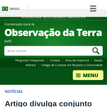
BRASIL
ENGLISH
Simplifique!
ACESSIBILIDADE
ALTO CONTRASTE
MAPA DO SITE
Comunica BR
Coordenação-Geral de
Observação da Terra
Participe
Acesso à informação
INPE
Legislação
Buscar no portal
Bus
Canais
Perguntas Frequentes
Contato
Área de imprensa
Dados
Abertos
Código de Conduta em Respeito à Diversidade
NOTÍCIAS
Artigo divulga conjunto