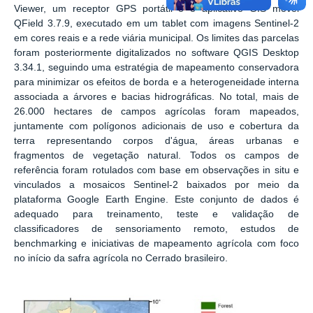
Viewer, um receptor GPS portátil e o aplicativo GIS móvel
QField 3.7.9, executado em um tablet com imagens Sentinel-2
em cores reais e a rede viária municipal. Os limites das parcelas
foram posteriormente digitalizados no software QGIS Desktop
3.34.1, seguindo uma estratégia de mapeamento conservadora
para minimizar os efeitos de borda e a heterogeneidade interna
associada a árvores e bacias hidrográficas. No total, mais de
26.000 hectares de campos agrícolas foram mapeados,
juntamente com polígonos adicionais de uso e cobertura da
terra representando corpos d'água, áreas urbanas e
fragmentos de vegetação natural. Todos os campos de
referência foram rotulados com base em observações in situ e
vinculados a mosaicos Sentinel-2 baixados por meio da
plataforma Google Earth Engine. Este conjunto de dados é
adequado para treinamento, teste e validação de
classificadores de sensoriamento remoto, estudos de
benchmarking e iniciativas de mapeamento agrícola com foco
no início da safra agrícola no Cerrado brasileiro.