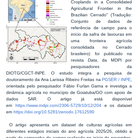
Croplands in a Consolidated
Agricultural Frontier in the
Brazilian Cerrado" (Tradução:
Conjunto de dados de
referência de campo para o
início da safra de lavouras em
uma fronteira agrícola
consolidada no Cerrado
brasileiro) foi publicado na
revista
Data
, da MDPI por
pesquisadores da
DIOTG/CGCT-INPE. O estudo integra a pesquisa de
doutoramento da Ana Larissa Ribeiro Freitas na
PGSER / INPE
,
orientada pelo pesquisador Fábio Furlan Gama e investiga a
dinâmica agrícola no município de Goiatuba/GO com apoio de
dados SAR. O artigo já está disponível
em
https://www.mdpi.com/2306-5729/10/12/204
e os dataset
em
https://doi.org/10.5281/zenodo.17612590
O artigo apresenta um dataset de culturas agrícolas em
diferentes estágios iniciais do ano agrícola 2025/26, obtido a
partir de campanha de campo realizada no início de novembro.