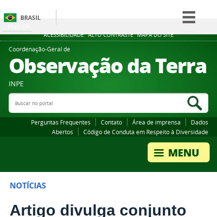
BRASIL
ENGLISH
Simplifique!
ACESSIBILIDADE
ALTO CONTRASTE
MAPA DO SITE
Comunica BR
Coordenação-Geral de
Observação da Terra
Participe
Acesso à informação
INPE
Legislação
Buscar no portal
Bus
Canais
Perguntas Frequentes
Contato
Área de imprensa
Dados
Abertos
Código de Conduta em Respeito à Diversidade
NOTÍCIAS
Artigo divulga conjunto