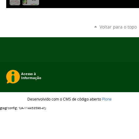
Voltar para o topo
Desenvolvido com o CMS de código aberto
Plone
gtag('config', 'UA-114453598-4');