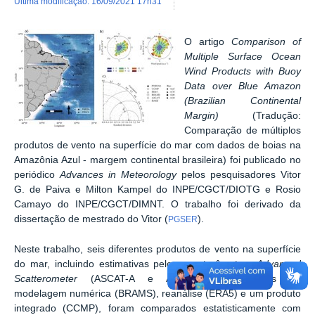
última modificação
:
16/09/2021 17h31
O artigo
Comparison of
Multiple Surface Ocean
Wind Products with Buoy
Data over Blue Amazon
(Brazilian Continental
Margin)
(Tradução:
Comparação de múltiplos
produtos de vento na superfície do mar com dados de boias na
Amazônia Azul - margem continental brasileira) foi publicado no
periódico
Advances in Meteorology
pelos pesquisadores Vitor
G. de Paiva e Milton Kampel do INPE/CGCT/DIOTG e Rosio
Camayo do INPE/CGCT/DIMNT. O trabalho foi derivado da
dissertação de mestrado do Vitor (
).
PGSER
Neste trabalho, seis diferentes produtos de vento na superfície
do mar, incluindo estimativas pelos escaterômetros
Advanced
Scatterometer
(ASCAT-A e ASCAT-B), simulações de
modelagem numérica (BRAMS), reanálise (ERA5) e um produto
integrado (CCMP), foram comparados estatisticamente com