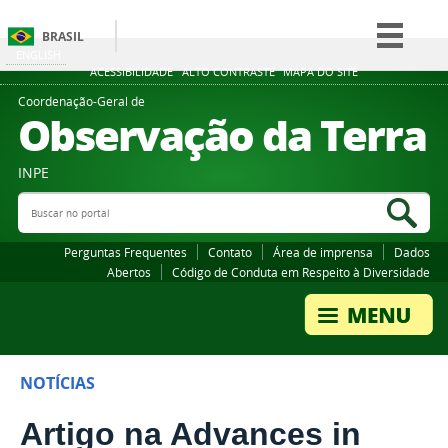
BRASIL
ENGLISH
Simplifique!
ACESSIBILIDADE
ALTO CONTRASTE
MAPA DO SITE
Comunica BR
Coordenação-Geral de
Observação da Terra
Participe
Acesso à informação
INPE
Legislação
Buscar no portal
Bus
Canais
Perguntas Frequentes
Contato
Área de imprensa
Dados
Abertos
Código de Conduta em Respeito à Diversidade
NOTÍCIAS
Artigo na Advances in