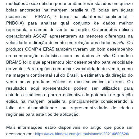
medições
in situ
obtidas por anemômetros instalados em quinze
boias ancoradas na margem brasileira (8 boias em águas
oceânicas – PIRATA; 7 boias na plataforma continental –
PNBOIA) para analisar qual conjunto de dados melhor
representa o campo de vento na região. Os produtos eólicos
operacionais ASCAT apresentaram as menores diferenças na
velocidade e direção do vento em relação aos dados
in situ
. Os
produtos CCMP e ERA5 também tiveram um bom desempenho
na comparação estatística com os dados
in situ
O modelo
BRAMS foi o que apresentou pior desempenho para velocidade
do vento. Para regiões com maior variabilidade do vento, como
na margem continental sul do Brasil, a estimativa da direção do
vento pelos produtos eólicos é mais suscetível a erros. Os
resultados aqui apresentados podem ser utilizados para
estudos climáticos e para a estimativa do potencial de geração
eólica na margem brasileira, principalmente considerando a
falta de disponibilidade ou representatividade de dados
regionais para este tipo de aplicação.
Mais informações estão disponíveis no artigo que pode ser
acessado em:
https://www.hindawi.com/journals/amete/2021/6680626/