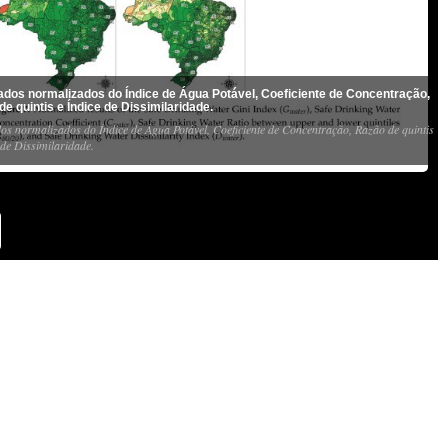
ados normalizados do Índice de Água Potável, Coeficiente de Concentração,
e quintis e Índice de Dissimilaridade.
os normalizados do Índice de Água Potável, Coeficiente de Concentração, Razão de quintis
 de Dissimilaridade.