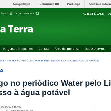
Simplifique!
Comunica BR
Participe
Acesso à infor
 a busca
3
Ir para o rodapé
4
ACESSIBILIDADE
A
a Terra
Perguntas Frequentes
Contato
Área de imprensa
Dados Abertos
NPE
>
ARTIGO NO PERIÓDICO WATER PELO LISS ANALISA O ACESSO À ÁGUA POTÁVEL
AS
igo no periódico Water pelo L
sso à água potável
26/04/2023 16h07