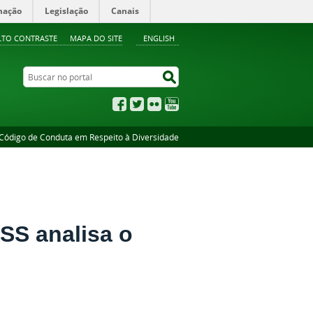
mação
Legislação
Canais
LTO CONTRASTE
MAPA DO SITE
ENGLISH
Buscar no portal
Buscar no portal
Facebook
Twitter
Flickr
YouTube
Código de Conduta em Respeito à Diversidade
iSS analisa o