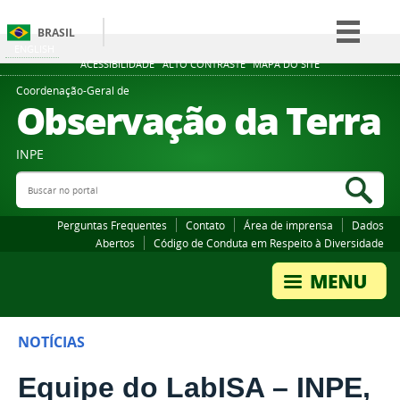
BRASIL
ENGLISH
Simplifique!
ACESSIBILIDADE
ALTO CONTRASTE
MAPA DO SITE
Comunica BR
Coordenação-Geral de
Observação da Terra
Participe
Acesso à informação
INPE
Legislação
Buscar no portal
Bus
Canais
Perguntas Frequentes
Contato
Área de imprensa
Dados
Abertos
Código de Conduta em Respeito à Diversidade
NOTÍCIAS
Equipe do LabISA – INPE,