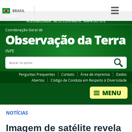
BRASIL
ENGLISH
Simplifique!
ACESSIBILIDADE
ALTO CONTRASTE
MAPA DO SITE
Comunica BR
Coordenação-Geral de
Observação da Terra
Participe
Acesso à informação
INPE
Legislação
Buscar no portal
Bus
Canais
Perguntas Frequentes
Contato
Área de imprensa
Dados
Abertos
Código de Conduta em Respeito à Diversidade
NOTÍCIAS
Imagem de satélite revela