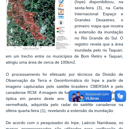
(Inpe) disponibilizou, na
sexta-feira (3), na Carta
Internacional Espaço e
Grandes Desastres, o
primeiro mapa que mostra
a extensão da inundação
no Rio Grande do Sul. O
registro revela que a área
inundada pelo rio Taquari,
em um trecho entre os municípios de Bom Retiro e Taquari,
atingiu uma área de cerca de 100km2.
O processamento foi efetuado por técnicos da Divisão de
Observação da Terra e Geoinformática do Inpe a partir de
imagens capturadas pelo satélite brasileiro CBERS4A e pelo
canadense RCM. A imagem de fundo foi adquirida com câmera
óptica em janeiro deste ano. Sobre ela, está a mancha
vermelhada, adquirida pelo radar do satélite canadense na
última quarta-feira (1), revelando a extensão da inundação.
De acordo com o pesquisador do Inpe, Laércio Namikawa, os
mapas geoprocessados são utilizados para verificação de