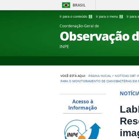
BRASIL
Ir para o conteúdo
1
Ir para o menu
2
Ir para
Coordenação-Geral de
Observação d
INPE
VOCÊ ESTÁ AQUI:
PÁGINA INICIAL
>
NOTÍCIAS OBT I
PARA O MONITORAMENTO DE CIANOBACTÉRIAS EM R
NOTÍCI
Acesso à
Lab
Informação
Res
ima