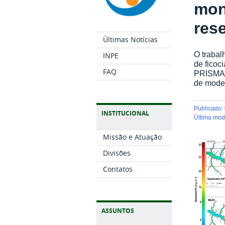
mon
rese
Últimas Notícias
O trabal
INPE
de ficoc
FAQ
PRISMA (
de model
publicado
:
INSTITUCIONAL
última mo
Missão e Atuação
Divisões
Contatos
ASSUNTOS