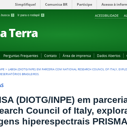
Simplifique!
Comunica BR
Participe
Acesso à infor
 a busca
3
Ir para o rodapé
4
ACESSIBILIDADE
A
a Terra
Perguntas Frequentes
Contato
Área de imprensa
Dados Abertos
NPE
>
LABISA (DIOTG/INPE) EM PARCERIA COM NATIONAL RESEARCH COUNCIL OF ITALY, EXP
ESERVATÓRIOS BRASILEIROS.
AS
ISA (DIOTG/INPE) em parceri
earch Council of Italy, explo
gens hiperespectrais PRISMA