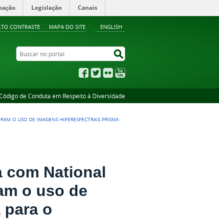
mação
Legislação
Canais
LTO CONTRASTE
MAPA DO SITE
ENGLISH
Buscar no portal
Buscar no portal
Facebook
Twitter
Flickr
YouTube
Código de Conduta em Respeito à Diversidade
LORAM O USO DE IMAGENS HIPERESPECTRAIS PRISMA
a com National
ram o uso de
 para o