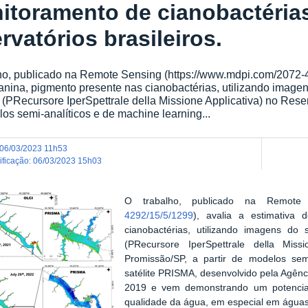
itoramento de cianobactéria
rvatórios brasileiros.
ho, publicado na Remote Sensing (https://www.mdpi.com/2072-4
ianina, pigmento presente nas cianobactérias, utilizando imagens
PRecursore IperSpettrale della Missione Applicativa) no Reser
os semi-analíticos e de machine learning...
06/03/2023 11h53
dificação
:
06/03/2023 15h03
O trabalho, publicado na Remote
4292/15/5/1299
), avalia a estimativa 
cianobactérias, utilizando imagens do s
(PRecursore IperSpettrale della Miss
Promissão/SP, a partir de modelos sem
satélite PRISMA, desenvolvido pela Agênci
2019 e vem demonstrando um potencial
qualidade da água, em especial em águas 