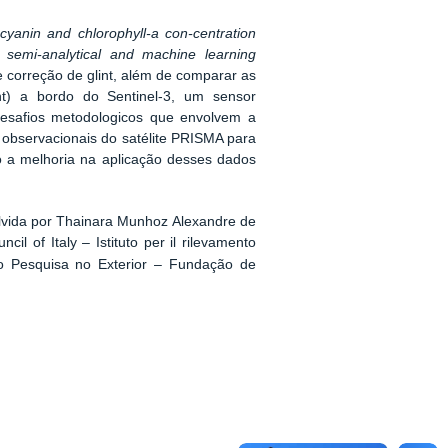
yanin and chlorophyll-a con-centration
semi-analytical and machine learning
e correção de glint, além de comparar as
t) a bordo do Sentinel-3, um sensor
s desafios metodologicos que envolvem a
 observacionais do satélite PRISMA para
do a melhoria na aplicação desses dados
lvida por Thainara Munhoz Alexandre de
 of Italy – Istituto per il rilevamento
io Pesquisa no Exterior – Fundação de