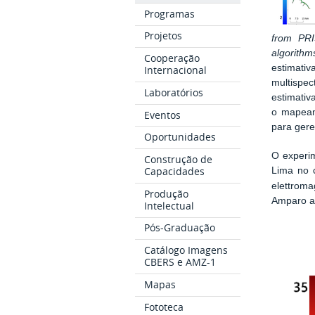
Programas
Projetos
from PRI
algorithm
Cooperação
estimati
Internacional
multispec
Laboratórios
estimativ
o mapeame
Eventos
para ger
Oportunidades
O experim
Construção de
Capacidades
Lima no 
elettrom
Produção
Amparo a
Intelectual
Pós-Graduação
Catálogo Imagens
CBERS e AMZ-1
Mapas
Fototeca