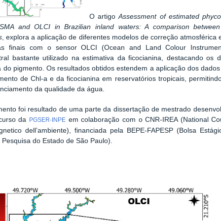
O artigo
Assessment of estimated phycoc
SMA and OLCI in Brazilian inland waters: A comparison between 
s
, explora a aplicação de diferentes modelos de correção atmosférica 
vas finais com o sensor OLCI (Ocean and Land Colour Instrumen
tral bastante utilizado na estimativa da ficocianina, destacando o
a do pigmento. Os resultados obtidos estendem a aplicação dos dados
nto de Chl-a e da ficocianina em reservatórios tropicais, permitin
enciamento da qualidade da água.
ento foi resultado de uma parte da dissertação de mestrado desenvo
curso da
em colaboração com o CNR-IREA (National Council
PGSER-INPE
agnetico dell’ambiente), financiada pela BEPE-FAPESP (Bolsa Estág
 Pesquisa do Estado de São Paulo).