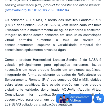
título "
AQUAVis: Landsat-sentinel virtual constellation of remote
sensing reflectance (Rrs) product for coastal and inland waters
".
(
https://doi.org/10.1016/j.srs.2025.100294
)
Os sensores OLI e MSI, a bordo dos satélites Landsat-8 e 9
(L89) e dos Sentinel-2A e 2B S2A/B), vêm sendo cada vez mais
utilizados para o monitoramento de águas interiores e costeiras.
Integrar os dados destes sensores em uma única constelação
virtual permitirá aumentar a taxa de revisita e,
consequentemente, capturar a variabilidade temporal dos
constituintes opticamente ativos da água.
Como o produto Harmonized Landsat-Sentinel-2 da NASA é
voltado principalmente para aplicações terrestres, faz-se
necessário um novo produto focado em ambientes aquáticos,
integrando de forma consistente os dados de Reflectância de
Sensoriamento Remoto (Rrs) dos sensores OLI e MSI, obtidos
sobre alvos aquáticos. Este estudo propõe um novo produto
globalmente validado, denominado AQUAVis (Aquatic Virtual
Constellation for Landsat-Sentinel Rrs Observations),
desenvolvido para gerar um conjunto de dados harmonizado
L89-S2A/B voltado para aplicações aquáticas.