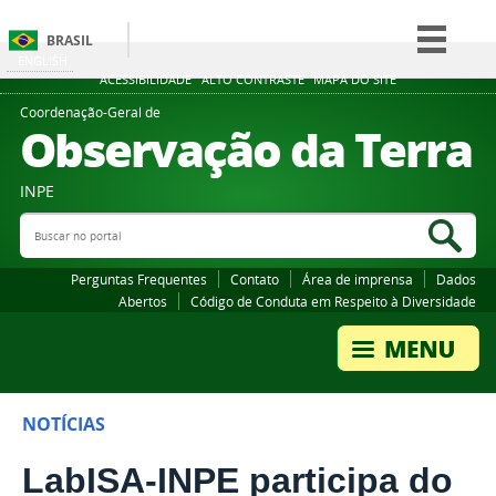
BRASIL
ENGLISH
Simplifique!
ACESSIBILIDADE
ALTO CONTRASTE
MAPA DO SITE
Comunica BR
Coordenação-Geral de
Observação da Terra
Participe
Acesso à informação
INPE
Legislação
Buscar no portal
Bus
Canais
Perguntas Frequentes
Contato
Área de imprensa
Dados
Abertos
Código de Conduta em Respeito à Diversidade
NOTÍCIAS
LabISA-INPE participa do