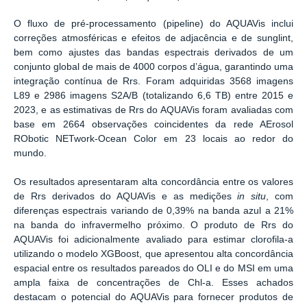
O fluxo de pré-processamento (pipeline) do AQUAVis inclui
correções atmosféricas e efeitos de adjacência e de sunglint,
bem como ajustes das bandas espectrais derivados de um
conjunto global de mais de 4000 corpos d’água, garantindo uma
integração contínua de Rrs. Foram adquiridas 3568 imagens
L89 e 2986 imagens S2A/B (totalizando 6,6 TB) entre 2015 e
2023, e as estimativas de Rrs do AQUAVis foram avaliadas com
base em 2664 observações coincidentes da rede AErosol
RObotic NETwork-Ocean Color em 23 locais ao redor do
mundo.
Os resultados apresentaram alta concordância entre os valores
de Rrs derivados do AQUAVis e as medições
in situ
, com
diferenças espectrais variando de 0,39% na banda azul a 21%
na banda do infravermelho próximo. O produto de Rrs do
AQUAVis foi adicionalmente avaliado para estimar clorofila-a
utilizando o modelo XGBoost, que apresentou alta concordância
espacial entre os resultados pareados do OLI e do MSI em uma
ampla faixa de concentrações de Chl-a. Esses achados
destacam o potencial do AQUAVis para fornecer produtos de