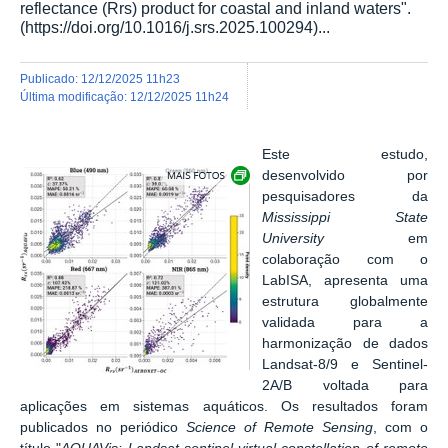
reflectance (Rrs) product for coastal and inland waters".
(https://doi.org/10.1016/j.srs.2025.100294)...
publicado
:
12/12/2025 11h23
última modificação
:
12/12/2025 11h24
Este estudo,
Exibir carrossel de imagens
desenvolvido por
pesquisadores da
Mississippi State
University
em
colaboração com o
LabISA, apresenta uma
estrutura globalmente
validada para a
harmonização de dados
Landsat-8/9 e Sentinel-
2A/B voltada para
aplicações em sistemas aquáticos. Os resultados foram
publicados no periódico
Science of Remote Sensing
, com o