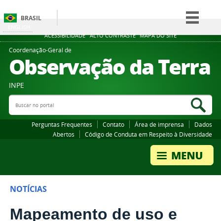
BRASIL
ENGLISH
Simplifique!
ACESSIBILIDADE
ALTO CONTRASTE
MAPA DO SITE
Comunica BR
Coordenação-Geral de
Observação da Terra
Participe
Acesso à informação
INPE
Legislação
Buscar no portal
Bus
Canais
Perguntas Frequentes
Contato
Área de imprensa
Dados
Abertos
Código de Conduta em Respeito à Diversidade
NOTÍCIAS
Mapeamento de uso e