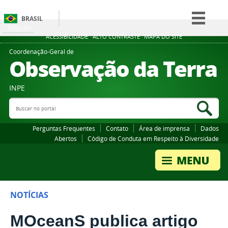
BRASIL
ENGLISH
Simplifique!
ACESSIBILIDADE
ALTO CONTRASTE
MAPA DO SITE
Comunica BR
Coordenação-Geral de
Observação da Terra
Participe
Acesso à informação
INPE
Legislação
Buscar no portal
Bus
Canais
Perguntas Frequentes
Contato
Área de imprensa
Dados
Abertos
Código de Conduta em Respeito à Diversidade
NOTÍCIAS
MOceanS publica artigo