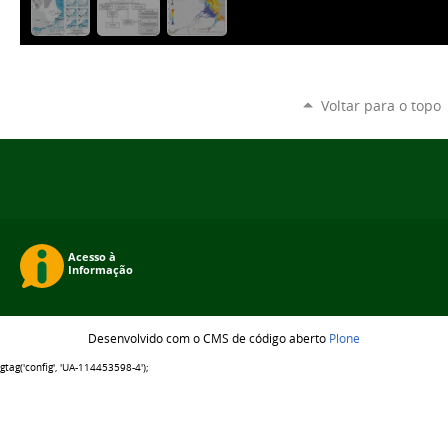
Voltar para o topo
Desenvolvido com o CMS de código aberto
Plone
gtag('config', 'UA-114453598-4');