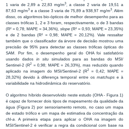
3
1 varia de 2,89 a 22,83 mg/m
, a classe 2 varia de 19,51 a
3
3
87,63 mg/m
e a classe 3 varia de 75,89 a 938,97 mg/m
. Além
disso, os algoritmos bio-ópticos de melhor desempenho para as
classes tróficas 1, 2 e 3 foram, respectivamente, o de 3 bandas
(R² = 0,78; MAPE = 34,36%),
slope
(R² = 0,93; MAPE = 23,35%)
e de 2 bandas (R² = 0,98; MAPE = 20,12%). Vale ressaltar
também que o classificador da árvore de decisão mostrou uma
precisão de 95% para detectar as classes tróficas ópticas do
SAM. Por fim, o desempenho geral do OHA foi satisfatório
usando dados
in situ
simulados para as bandas do MSI/
2
Sentinel-2 (R
= 0,98; MAPE = 26,33%), mas reduzido quando
2
aplicado na imagem do MSI/Sentinel-2 (R
= 0,42; MAPE =
28,32%) devido à diferença temporal entre os
matchups
e à
variabilidade na hidrodinâmica do reservatório.
O algoritmo híbrido desenvolvido neste estudo (OHA - Figura 1)
é capaz de fornecer dois tipos de mapeamento da qualidade da
água (Figura 2) por sensoriamento remoto, no caso um mapa
de estado trófico e um mapa de estimativa da concentração da
chl-
a
. A primeira etapa para aplicar o OHA na imagem do
MSI/Sentinel-2 é verificar a regra da condicional com base na