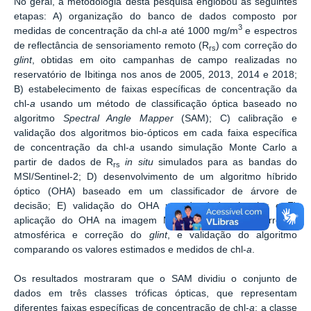
No geral, a metodologia desta pesquisa englobou as seguintes
etapas: A) organização do banco de dados composto por
3
medidas de concentração da chl-
a
até 1000 mg/m
e espectros
de reflectância de sensoriamento remoto (R
) com correção do
rs
glint
, obtidas em oito campanhas de campo realizadas no
reservatório de Ibitinga nos anos de 2005, 2013, 2014 e 2018;
B) estabelecimento de faixas específicas de concentração da
chl-
a
usando um método de classificação óptica baseado no
algoritmo
Spectral Angle Mapper
(SAM); C) calibração e
validação dos algoritmos bio-ópticos em cada faixa específica
de concentração da chl-
a
usando simulação Monte Carlo a
partir de dados de R
in situ
simulados para as bandas do
rs
MSI/Sentinel-2; D) desenvolvimento de um algoritmo híbrido
óptico (OHA) baseado em um classificador de árvore de
decisão; E) validação do OHA usando dados
in situ
; e F)
aplicação do OHA na imagem MSI/Sentinel-2 com correção
atmosférica e correção do
glint
, e validação do algoritmo
comparando os valores estimados e medidos de chl-
a
.
Os resultados mostraram que o SAM dividiu o conjunto de
dados em três classes tróficas ópticas, que representam
diferentes faixas específicas de concentração de chl-
a
: a classe