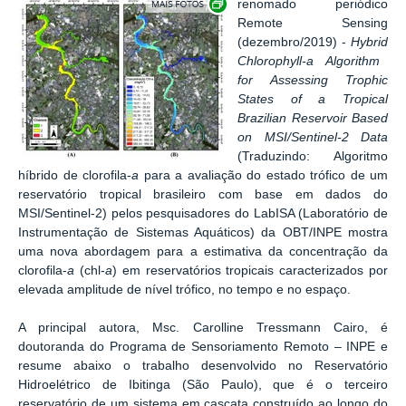
renomado periódico
Remote Sensing
(dezembro/2019) -
Hybrid
Chlorophyll-a Algorithm
for Assessing Trophic
States of a Tropical
Brazilian Reservoir Based
on MSI/Sentinel-2 Data
(Traduzindo: Algoritmo
híbrido de clorofila-
a
para a avaliação do estado trófico de um
reservatório tropical brasileiro com base em dados do
MSI/Sentinel-2) pelos pesquisadores do LabISA (Laboratório de
Instrumentação de Sistemas Aquáticos) da OBT/INPE mostra
uma nova abordagem para a estimativa da concentração da
clorofila-
a
(chl-
a
) em reservatórios tropicais caracterizados por
elevada amplitude de nível trófico, no tempo e no espaço.
A principal autora, Msc. Carolline Tressmann Cairo, é
doutoranda do Programa de Sensoriamento Remoto – INPE e
resume abaixo o trabalho desenvolvido no Reservatório
Hidroelétrico de Ibitinga (São Paulo), que é o terceiro
reservatório de um sistema em cascata construído ao longo do