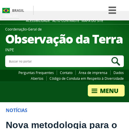
BRASIL
ENGLISH
Simplifique!
ACESSIBILIDADE
ALTO CONTRASTE
MAPA DO SITE
Comunica BR
Coordenação-Geral de
Observação da Terra
Participe
Acesso à informação
INPE
Legislação
Buscar no portal
Bus
Canais
Perguntas Frequentes
Contato
Área de imprensa
Dados
Abertos
Código de Conduta em Respeito à Diversidade
NOTÍCIAS
Nova metodologia para o