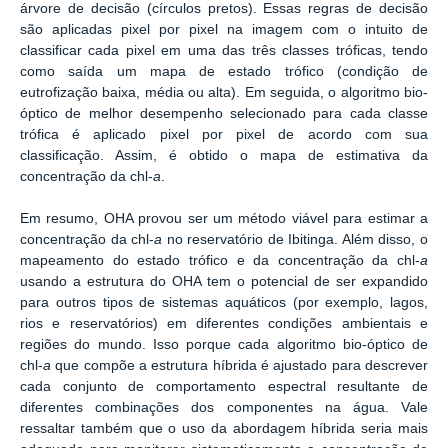
árvore de decisão (círculos pretos). Essas regras de decisão
são aplicadas pixel por pixel na imagem com o intuito de
classificar cada pixel em uma das três classes tróficas, tendo
como saída um mapa de estado trófico (condição de
eutrofização baixa, média ou alta). Em seguida, o algoritmo bio-
óptico de melhor desempenho selecionado para cada classe
trófica é aplicado pixel por pixel de acordo com sua
classificação. Assim, é obtido o mapa de estimativa da
concentração da chl-
a
.
Em resumo, OHA provou ser um método viável para estimar a
concentração da chl-
a
no reservatório de Ibitinga. Além disso, o
mapeamento do estado trófico e da concentração da chl-
a
usando a estrutura do OHA tem o potencial de ser expandido
para outros tipos de sistemas aquáticos (por exemplo, lagos,
rios e reservatórios) em diferentes condições ambientais e
regiões do mundo. Isso porque cada algoritmo bio-óptico de
chl-
a
que compõe a estrutura híbrida é ajustado para descrever
cada conjunto de comportamento espectral resultante de
diferentes combinações dos componentes na água. Vale
ressaltar também que o uso da abordagem híbrida seria mais