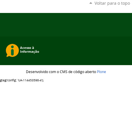
Voltar para o topo
Desenvolvido com o CMS de código aberto
Plone
gtag('config', 'UA-114453598-4');