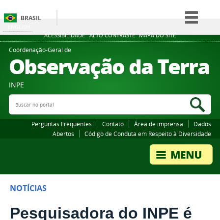
BRASIL
ENGLISH
Simplifique!
ACESSIBILIDADE
ALTO CONTRASTE
MAPA DO SITE
Comunica BR
Coordenação-Geral de
Observação da Terra
Participe
Acesso à informação
INPE
Legislação
Buscar no portal
Bus
Canais
Perguntas Frequentes
Contato
Área de imprensa
Dados
Abertos
Código de Conduta em Respeito à Diversidade
NOTÍCIAS
Pesquisadora do INPE é