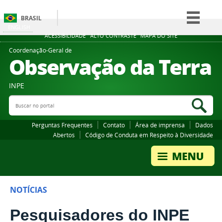
BRASIL
ENGLISH
Simplifique!
ACESSIBILIDADE
ALTO CONTRASTE
MAPA DO SITE
Comunica BR
Coordenação-Geral de
Observação da Terra
Participe
Acesso à informação
INPE
Legislação
Buscar no portal
Bus
Canais
Perguntas Frequentes
Contato
Área de imprensa
Dados
Abertos
Código de Conduta em Respeito à Diversidade
NOTÍCIAS
Pesquisadores do INPE