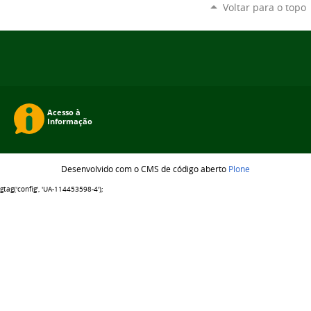
Voltar para o topo
Desenvolvido com o CMS de código aberto
Plone
gtag('config', 'UA-114453598-4');