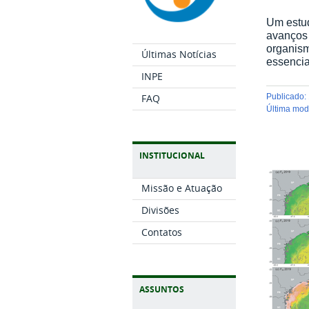
Um estud
avanços s
organis
Últimas Notícias
essencia
INPE
FAQ
publicado
:
última mo
INSTITUCIONAL
Missão e Atuação
Divisões
Contatos
ASSUNTOS