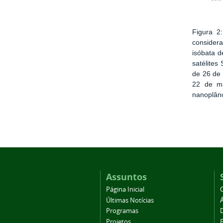
Figura 2
consider
isóbata d
satélites
de 26 de 
22 de ma
nanoplânc
Assuntos
Página Inicial
Últimas Notícias
Programas
Projetos