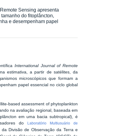
of Remote Sensing apresenta
de tamanho do fitoplâncton,
rinha e desempenham papel
ntífica
International Journal of Remote
a estimativa, a partir de satélites, da
organismos microscópicos que formam a
penham papel essencial no ciclo global
tellite-based assessment of phytoplankton
nçando na avaliação regional, baseada em
oplâncton em uma bacia subtropical), é
uisadores do
Laboratório Multiusuário de
da Divisão de Observação da Terra e