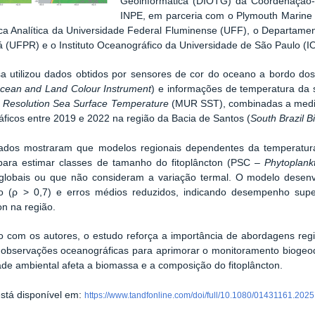
Geoinformática (DIOTG) da Coordenação-
INPE, em parceria com o Plymouth Marine L
a Analítica da Universidade Federal Fluminense (UFF), o Departamen
 (UFPR) e o Instituto Oceanográfico da Universidade de São Paulo (
a utilizou dados obtidos por sensores de cor do oceano a bordo dos 
cean and Land Colour Instrument
) e informações de temperatura da 
h Resolution Sea Surface Temperature
(MUR SST), combinadas a mediçõ
ficos entre 2019 e 2022 na região da Bacia de Santos (
South Brazil B
tados mostraram que modelos regionais dependentes da temperatur
 para estimar classes de tamanho do fitoplâncton (PSC –
Phytoplank
globais ou que não consideram a variação termal. O modelo desenvo
ão (ρ > 0,7) e erros médios reduzidos, indicando desempenho supe
on na região.
 com os autores, o estudo reforça a importância de abordagens regi
 observações oceanográficas para aprimorar o monitoramento biogeo
dade ambiental afeta a biomassa e a composição do fitoplâncton.
está disponível em:
https://www.tandfonline.com/doi/full/10.1080/01431161.2