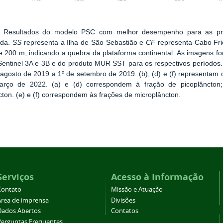
: Resultados do modelo PSC com melhor desempenho para as pr
ada.
SS
representa a Ilha de São Sebastião e
CF
representa Cabo Frio
e 200 m, indicando a quebra da plataforma continental. As imagens fo
 Sentinel 3A e 3B e do produto MUR SST para os respectivos períodos. 
agosto de 2019 a 1º de setembro de 2019. (b), (d) e (f) representam
rço de 2022. (a) e (d) correspondem à fração de picoplâncton;
ton. (e) e (f) correspondem às frações de microplâncton.
Serviços
Acesso à Informação
Contato
Missão e Atuação
Área de imprensa
Divisões
Dados Abertos
Contatos
Perguntas Frequentes