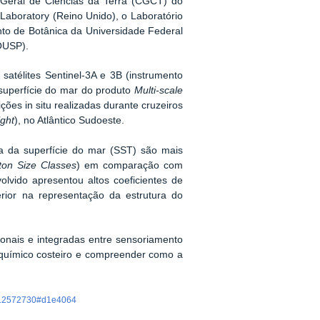
Geral de Ciências da Terra (CGCT) do
aboratory (Reino Unido), o Laboratório
to de Botânica da Universidade Federal
IOUSP).
satélites Sentinel-3A e 3B (instrumento
superfície do mar do produto
Multi-scale
es in situ realizadas durante cruzeiros
ight
), no Atlântico Sudoeste.
a da superfície do mar (SST) são mais
ton Size Classes
) em comparação com
lvido apresentou altos coeficientes de
rior na representação da estrutura do
onais e integradas entre sensoriamento
químico costeiro e compreender como a
025.2572730#d1e4064