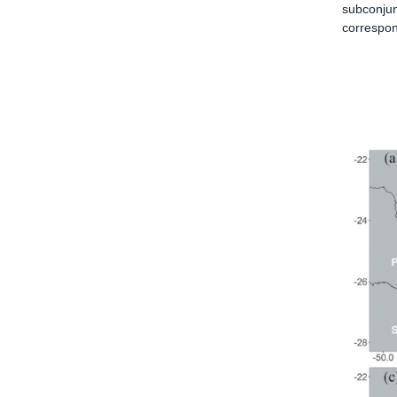
subconjun
correspo