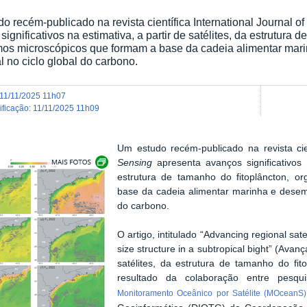
o recém-publicado na revista científica International Journal 
ignificativos na estimativa, a partir de satélites, da estrutura 
mos microscópicos que formam a base da cadeia alimentar ma
l no ciclo global do carbono.
11/11/2025 11h07
dificação
:
11/11/2025 11h09
Um estudo recém-publicado na revista cie
Exibir carrossel de imagens
Sensing
apresenta avanços significativos n
estrutura de tamanho do fitoplâncton, 
base da cadeia alimentar marinha e desem
do carbono.
O artigo, intitulado “Advancing regional sa
size structure in a subtropical bight” (Ava
satélites, da estrutura de tamanho do fit
resultado da colaboração entre pesq
Monitoramento Oceânico por Satélite (MOceanS)