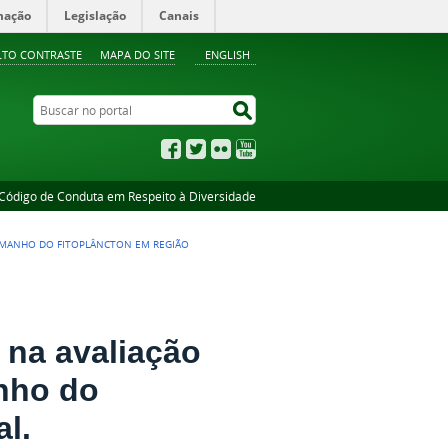
mação
Legislação
Canais
LTO CONTRASTE
MAPA DO SITE
ENGLISH
Buscar no portal
Buscar no portal
Facebook
Twitter
Flickr
YouTube
Código de Conduta em Respeito à Diversidade
TAMANHO DO FITOPLÂNCTON EM REGIÃO
na avaliação
anho do
al.