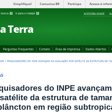
Simplifique!
Comunica BR
Participe
Acesso à infor
 a busca
3
Ir para o rodapé
4
ACESSIBILIDADE
A
a Terra
Perguntas Frequentes
Contato
Área de imprensa
Dados Abertos
NPE
>
PESQUISADORES DO INPE AVANÇAM NA AVALIAÇÃO POR SATÉLITE DA ESTRUTURA DE 
AS
quisadores do INPE avançam 
 satélite da estrutura de tam
oplâncton em região subtropic