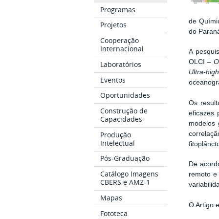
Programas
de Químic
Projetos
do Paraná
Cooperação
Internacional
A pesquis
OLCI –
O
Laboratórios
Ultra-hig
Eventos
oceanográ
Oportunidades
Os resul
Construção de
eficazes
Capacidades
modelos 
correlaç
Produção
Intelectual
fitoplânct
Pós-Graduação
De acordo
Catálogo Imagens
remoto e
CBERS e AMZ-1
variabili
Mapas
O Artigo 
Fototeca