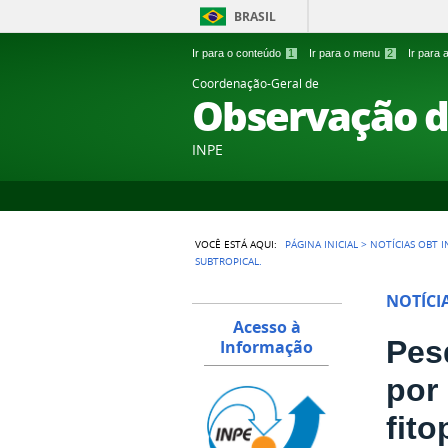
BRASIL
Ir para o conteúdo
1
Ir para o menu
2
Ir para
Coordenação-Geral de
Observação d
INPE
VOCÊ ESTÁ AQUI:
PÁGINA INICIAL
>
NOTÍCIAS OBT I
SUBTROPICAL.
NOTÍCI
Acesso à
Pes
Informação
por
fit