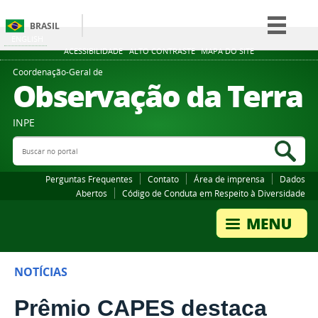
BRASIL
ENGLISH
Simplifique!
ACESSIBILIDADE
ALTO CONTRASTE
MAPA DO SITE
Comunica BR
Coordenação-Geral de
Observação da Terra
Participe
Acesso à informação
INPE
Legislação
Buscar no portal
Bus
Canais
Perguntas Frequentes
Contato
Área de imprensa
Dados
Abertos
Código de Conduta em Respeito à Diversidade
NOTÍCIAS
Prêmio CAPES destaca