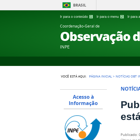
BRASIL
Ir para o conteúdo
1
Ir para o menu
2
Ir para
Coordenação-Geral de
Observação d
INPE
VOCÊ ESTÁ AQUI:
PÁGINA INICIAL
>
NOTÍCIAS OBT I
NOTÍCI
Acesso à
Pub
Informação
está
publicado
: