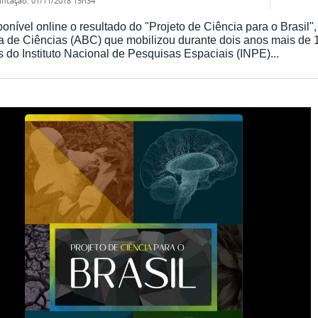
ificação
:
01/11/2018 15h34
ponível online o resultado do "Projeto de Ciência para o Brasil"
ra de Ciências (ABC) que mobilizou durante dois anos mais de 1
as do Instituto Nacional de Pesquisas Espaciais (INPE)...