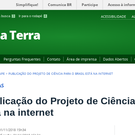
Simplifique!
Comunica BR
Participe
Acesso à infor
 a busca
3
Ir para o rodapé
4
ACESSIBILIDADE
A
a Terra
Perguntas Frequentes
Contato
Área de imprensa
Dados Abertos
NPE
>
PUBLICAÇÃO DO PROJETO DE CIÊNCIA PARA O BRASIL ESTÁ NA INTERNET
AS
licação do Projeto de Ciência
 na internet
01/11/2018 15h34