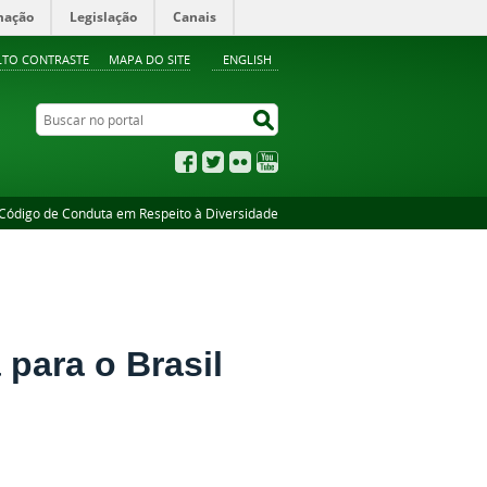
mação
Legislação
Canais
LTO CONTRASTE
MAPA DO SITE
ENGLISH
Buscar no portal
Buscar no portal
Facebook
Twitter
Flickr
YouTube
Código de Conduta em Respeito à Diversidade
 para o Brasil