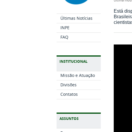
última mod
Está dis
Brasilei
Últimas Notícias
cientist
INPE
FAQ
INSTITUCIONAL
Missão e Atuação
Divisões
Contatos
ASSUNTOS