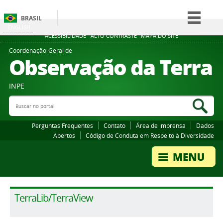
BRASIL
ENGLISH
Simplifique!
ACESSIBILIDADE
ALTO CONTRASTE
MAPA DO SITE
Comunica BR
Coordenação-Geral de
Observação da Terra
Participe
Acesso à informação
INPE
Legislação
Buscar no portal
Bus
Canais
Perguntas Frequentes
Contato
Área de imprensa
Dados
Abertos
Código de Conduta em Respeito à Diversidade
TerraLib/TerraView