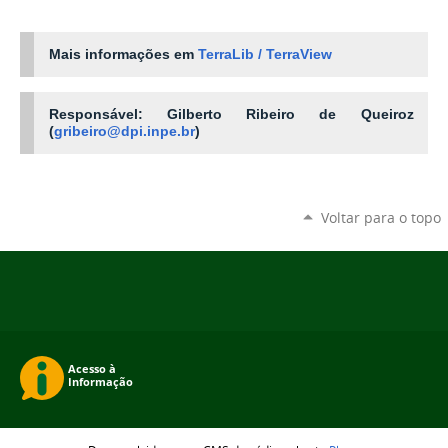
Mais informações em
TerraLib
/
TerraView
Responsável:
Gilberto Ribeiro de Queiroz
(
gribeiro@dpi.inpe.br
)
Voltar para o topo