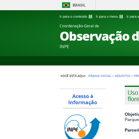
BRASIL
Ir para o conteúdo
1
Ir para o menu
2
Ir para
Coordenação-Geral de
Observação d
INPE
VOCÊ ESTÁ AQUI:
PÁGINA INICIAL
>
ASSUNTOS
>
PR
Uso 
Acesso à
flor
Informação
Objet
Parque
Parcer