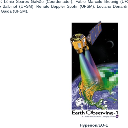
e:
Lênio Soares Galvão (Coordenador), Fábio Marcelo Breunig (UF
o Balbinot (UFSM), Renato Beppler Spohr (UFSM), Luciano Denardi
m Gaida (UFSM).
Hyperion/EO-1