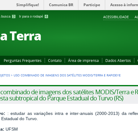
Simplifique!
Comunica BR
Participe
Acesso à infor
 a busca
3
Ir para o rodapé
4
ACESSIBILIDADE
A
a Terra
Perguntas Frequentes
Contato
Área de imprensa
Dados Abertos
OJETOS
>
USO COMBINADO DE IMAGENS DOS SATÉLITES MODIS/TERRA E RAPIDEYE
combinado de imagens dos satélites MODIS/Terra e R
esta subtropical do Parque Estadual do Turvo (RS)
ivo:
: estudar as variações intra e inter-anuais (2000-2013) da refl
 Estadual do Turvo.
ia:
UFSM