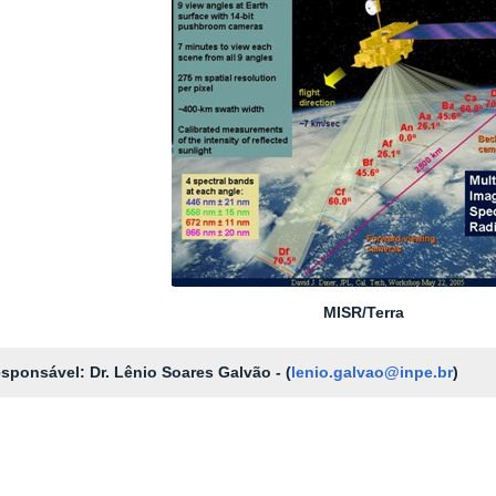
MISR/Terra
sponsável: Dr. Lênio Soares Galvão - (
lenio.galvao@inpe.br
)