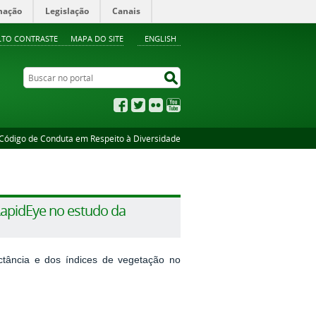
mação
Legislação
Canais
LTO CONTRASTE
MAPA DO SITE
ENGLISH
Buscar no portal
Buscar no portal
Facebook
Twitter
Flickr
YouTube
Código de Conduta em Respeito à Diversidade
apidEye no estudo da
ectância e dos índices de vegetação no