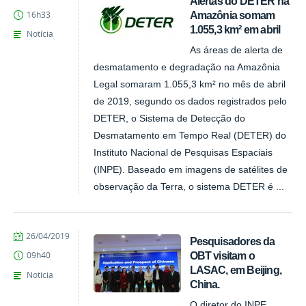
Alertas do DETER na
Amazônia somam
16h33
1.055,3 km² em abril
Notícia
As áreas de alerta de
desmatamento e degradação na Amazônia
Legal somaram 1.055,3 km² no mês de abril
de 2019, segundo os dados registrados pelo
DETER, o Sistema de Detecção do
Desmatamento em Tempo Real (DETER) do
Instituto Nacional de Pesquisas Espaciais
(INPE). Baseado em imagens de satélites de
observação da Terra, o sistema DETER é ...
publicado
26/04/2019
Pesquisadores da
OBT visitam o
09h40
LASAC, em Beijing,
Notícia
China.
O diretor do INPE,