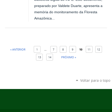
preparado por Valdete Duarte, apresenta a
memória do monitoramento da Floresta
Amazônica...
« ANTERIOR
1
...
7
8
9
10
11
12
13
14
PRÓXIMO »
Voltar para o topo