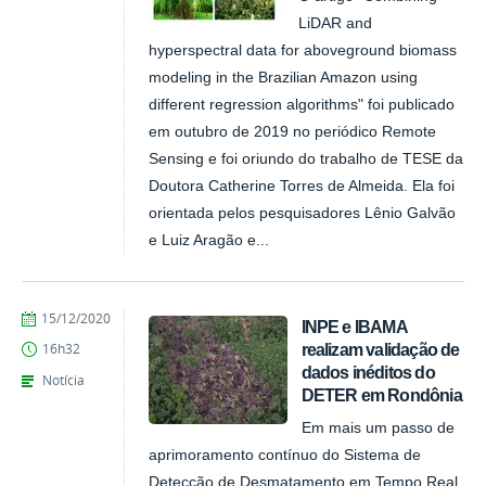
LiDAR and
hyperspectral data for aboveground biomass
modeling in the Brazilian Amazon using
different regression algorithms" foi publicado
em outubro de 2019 no periódico Remote
Sensing e foi oriundo do trabalho de TESE da
Doutora Catherine Torres de Almeida. Ela foi
orientada pelos pesquisadores Lênio Galvão
e Luiz Aragão e...
publicado
15/12/2020
INPE e IBAMA
realizam validação de
16h32
dados inéditos do
Notícia
DETER em Rondônia
Em mais um passo de
aprimoramento contínuo do Sistema de
Detecção de Desmatamento em Tempo Real