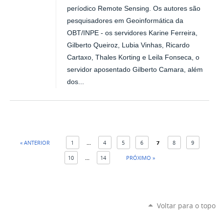
períodico Remote Sensing. Os autores são
pesquisadores em Geoinformática da
OBT/INPE - os servidores Karine Ferreira,
Gilberto Queiroz, Lubia Vinhas, Ricardo
Cartaxo, Thales Korting e Leila Fonseca, o
servidor aposentado Gilberto Camara, além
dos...
« ANTERIOR
1
...
4
5
6
7
8
9
10
...
14
PRÓXIMO »
Voltar para o topo