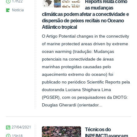
Reports relata como
17h22
as mudanças
Notícia
climáticas podem afetar a conectividade e
dispersão de peixes recifais no Oceano
Atlântico tropical
O Artigo Potential changes in the connectivity
of marine protected areas driven by extreme
ocean warming (tradução: Mudanças
potenciais na conectividade de áreas
marinhas protegidas causadas pelo
aquecimento extremo do oceano) foi
publicado no periódico Scientific Reports pela
doutoranda Luciana Shigihara Lima
(PGSER), com os pesquisadores da DIOTG:
Douglas Gherardi (orientador...
publicado
27/04/2021
Técnicos do
INPE/MCTI avançam
15h18