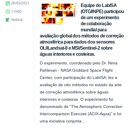
publicado
26/03/2021
Equipe do LabISA
(OTG/INPE) participou
11h00
de um experimento
Notícia
de colaboração
mundial para
avaliação global dos métodos de correção
atmosférica para dados dos sensores
OLI/Landsat-8 e MSI/Sentinel-2 sobre
águas interiores e costeiras.
O experimento, coordenado pelo Dr. Nima
Pahlevan - NASA Goddard Space Flight
Center, com participação do LabISA, fez a
avaliação de oito métodos no estado da arte
de correção atmosférica sobre águas
interiores e costeiras. O experimento foi
denominado de “The Atmospheric Correction
Intercomparison Exercise (ACIX-Aqua)” e foi
uma iniciativa conjunta ...