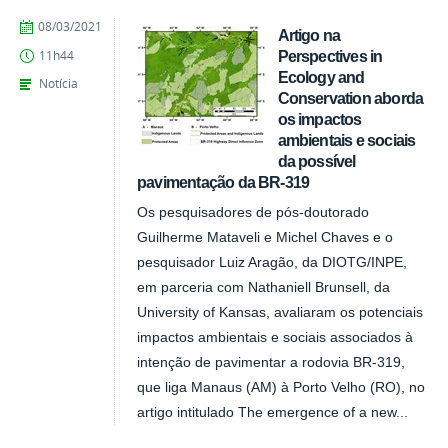
publicado
08/03/2021
Artigo na
Perspectives in
11h44
Ecology and
Notícia
Conservation aborda
os impactos
ambientais e sociais
da possível
pavimentação da BR-319
Os pesquisadores de pós-doutorado
Guilherme Mataveli e Michel Chaves e o
pesquisador Luiz Aragão, da DIOTG/INPE,
em parceria com Nathaniell Brunsell, da
University of Kansas, avaliaram os potenciais
impactos ambientais e sociais associados à
intenção de pavimentar a rodovia BR-319,
que liga Manaus (AM) à Porto Velho (RO), no
artigo intitulado The emergence of a new...