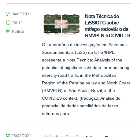
publicado
04/03/2021
Nota Técnica do
LiSS/OTG sobre
15h34
tráfego rodoviário da
Notícia
RMVPLN e COVID-19
O Laboratório de investigação em Sistemas
Socioambientais (LiSS) da OTG/INPE
apresenta a Nota Técnica: Analysis of the
potential of nighttime light data for monitoring
intercity road traffic in the Metropolitan
Region of the Paraíba Valley and North Coast
(RMVPLN) of São Paulo, Brazil, in the
COVID-19 context. (tradução: Análise do
potencial de dados satelitários de luzes
noturnas para...
publicado
23/02/2021