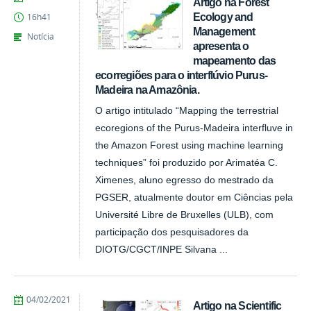
Artigo na Forest
Ecology and
16h41
Management
Notícia
apresenta o
mapeamento das
ecorregiões para o interflúvio Purus-
Madeira na Amazônia.
O artigo intitulado “Mapping the terrestrial
ecoregions of the Purus-Madeira interfluve in
the Amazon Forest using machine learning
techniques” foi produzido por Arimatéa C.
Ximenes, aluno egresso do mestrado da
PGSER, atualmente doutor em Ciências pela
Université Libre de Bruxelles (ULB), com
participação dos pesquisadores da
DIOTG/CGCT/INPE Silvana ...
publicado
04/02/2021
Artigo na Scientific