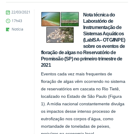
publicado
22/03/2021
Nota técnica do
Laboratório de
17h43
Instrumentação de
Notícia
Sistemas Aquáticos
(LabISA– OTG/INPE)
sobre os eventos de
floração de algas no Reservatório de
Promissão (SP) no primeiro trimestre de
2021
Eventos cada vez mais frequentes de
floração de algas vêm ocorrendo no sistema
de reservatórios em cascata no Rio Tietê,
localizado no Estado de São Paulo (Figura
1). A mídia nacional constantemente divulga
os impactos desse intenso processo de
eutrofização nos corpos d’água, como
mortandade de toneladas de peixes,
prejuízos na economia local...