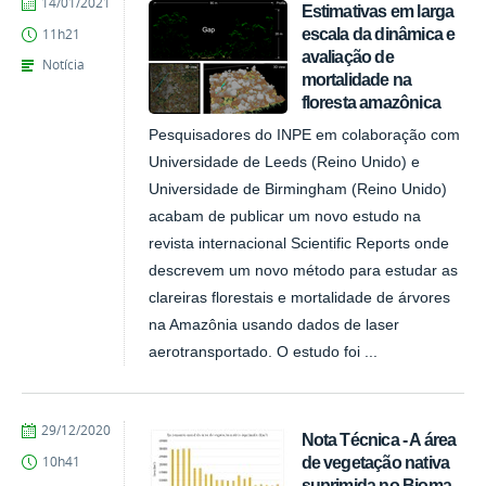
publicado
14/01/2021
Estimativas em larga
escala da dinâmica e
11h21
avaliação de
Notícia
mortalidade na
floresta amazônica
Pesquisadores do INPE em colaboração com
Universidade de Leeds (Reino Unido) e
Universidade de Birmingham (Reino Unido)
acabam de publicar um novo estudo na
revista internacional Scientific Reports onde
descrevem um novo método para estudar as
clareiras florestais e mortalidade de árvores
na Amazônia usando dados de laser
aerotransportado. O estudo foi ...
publicado
29/12/2020
Nota Técnica - A área
de vegetação nativa
10h41
suprimida no Bioma