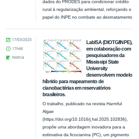
dados do PRODES para condicionar crédito
rural à regularização ambiental, reforçando o
papel do INPE no combate ao desmatamento
publicado
17/03/2025
LabISA (DIOTG/INPE),
em colaboração com
17h46
pesquisadores da
Notícia
Mississipi State
University
desenvolvem modelo
híbrido para mapeamento de
cianobactérias em reservatórios
brasileiros.
O trabalho, publicado na revista Harmful
Algae
(https://doi.org/10.1016/j.hal.2025.102836),
propõe uma abordagem inovadora para a
estimativa da ficocianina (PC), um pigmento