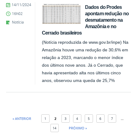
publicado
14/11/2024
Dados do Prodes
apontam redução no
16h02
desmatamento na
Notícia
Amazônia e no
Cerrado brasileiros
(Notícia reproduzida de www.gov.br/inpe) Na
Amazônia houve uma redução de 30,6% em
relação a 2023, marcando o menor índice
dos últimos nove anos. Já o Cerrado, que
havia apresentado alta nos últimos cinco
anos, observou uma queda de 25,7%
« ANTERIOR
1
2
3
4
5
6
7
...
14
PRÓXIMO »