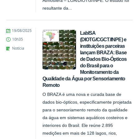
Atmosfera – LOA/DIOTG/INPE. O estudo foi
resultante da...
publicado
19/08/2025
LabISA
(DIOTG/CGCT/INPE) e
10h35
instituições parceiras
Notícia
lançam BRAZA: Base
de Dados Bio-Ópticos
do Brasil para o
Monitoramento da
Qualidade da Água por Sensoriamento
Remoto
O BRAZA é uma nova e curada base de
dados bio-ópticos, especificamente projetada
para o sensoriamento remoto da qualidade
da água em sistemas aquáticos costeiros e
interiores do Brasil. Ele reúne 2.895
medições em mais de 128 lagos, rios,