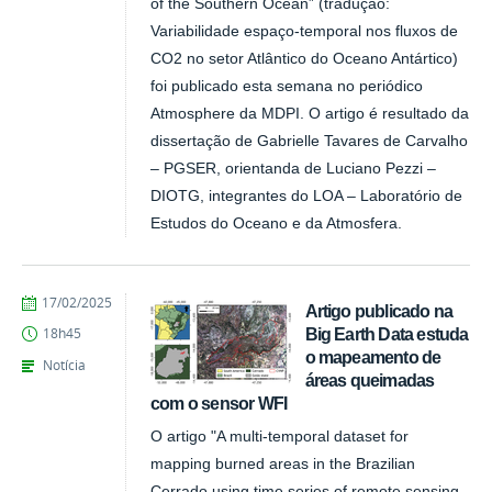
of the Southern Ocean” (tradução:
Variabilidade espaço-temporal nos fluxos de
CO2 no setor Atlântico do Oceano Antártico)
foi publicado esta semana no periódico
Atmosphere da MDPI. O artigo é resultado da
dissertação de Gabrielle Tavares de Carvalho
– PGSER, orientanda de Luciano Pezzi –
DIOTG, integrantes do LOA – Laboratório de
Estudos do Oceano e da Atmosfera.
publicado
17/02/2025
Artigo publicado na
Big Earth Data estuda
18h45
o mapeamento de
Notícia
áreas queimadas
com o sensor WFI
O artigo "A multi-temporal dataset for
mapping burned areas in the Brazilian
Cerrado using time series of remote sensing