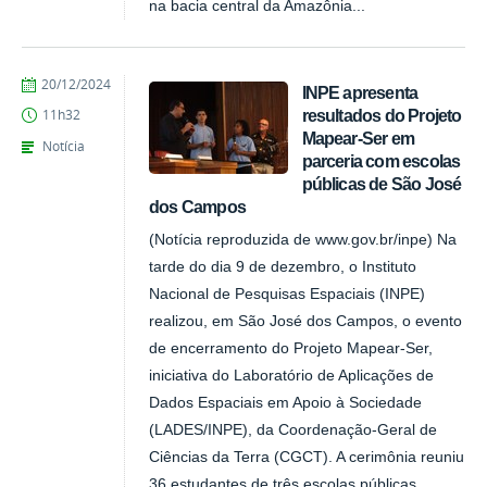
na bacia central da Amazônia...
publicado
20/12/2024
INPE apresenta
resultados do Projeto
11h32
Mapear-Ser em
Notícia
parceria com escolas
públicas de São José
dos Campos
(Notícia reproduzida de www.gov.br/inpe) Na
tarde do dia 9 de dezembro, o Instituto
Nacional de Pesquisas Espaciais (INPE)
realizou, em São José dos Campos, o evento
de encerramento do Projeto Mapear-Ser,
iniciativa do Laboratório de Aplicações de
Dados Espaciais em Apoio à Sociedade
(LADES/INPE), da Coordenação-Geral de
Ciências da Terra (CGCT). A cerimônia reuniu
36 estudantes de três escolas públicas