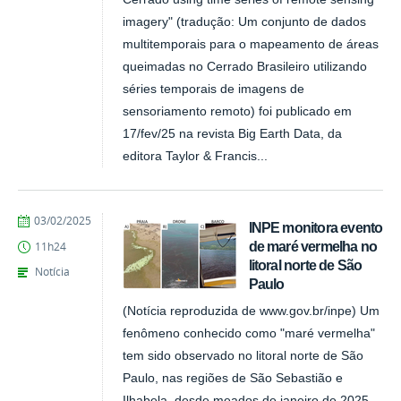
imagery" (tradução: Um conjunto de dados
multitemporais para o mapeamento de áreas
queimadas no Cerrado Brasileiro utilizando
séries temporais de imagens de
sensoriamento remoto) foi publicado em
17/fev/25 na revista Big Earth Data, da
editora Taylor & Francis...
publicado
03/02/2025
INPE monitora evento
de maré vermelha no
11h24
litoral norte de São
Notícia
Paulo
(Notícia reproduzida de www.gov.br/inpe) Um
fenômeno conhecido como "maré vermelha"
tem sido observado no litoral norte de São
Paulo, nas regiões de São Sebastião e
Ilhabela, desde meados de janeiro de 2025.