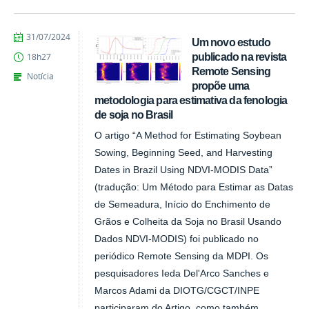
publicado
31/07/2024
Um novo estudo
publicado na revista
18h27
Remote Sensing
Notícia
propõe uma
metodologia para estimativa da fenologia
de soja no Brasil
O artigo “A Method for Estimating Soybean
Sowing, Beginning Seed, and Harvesting
Dates in Brazil Using NDVI-MODIS Data”
(tradução: Um Método para Estimar as Datas
de Semeadura, Início do Enchimento de
Grãos e Colheita da Soja no Brasil Usando
Dados NDVI-MODIS) foi publicado no
periódico Remote Sensing da MDPI. Os
pesquisadores Ieda Del'Arco Sanches e
Marcos Adami da DIOTG/CGCT/INPE
participaram do Artigo, como também...