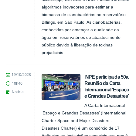
algoritmos inovadores para estimar a
biomassa de cianobactérias no reservatório
Billings, em São Paulo. As cianobactérias,
conhecidas por ameaçar a qualidade da
água em reservatórios de abastecimento
público devido à liberação de toxinas
prejudiciais...
publicado
19/10/2023
INPE participa da 50a.
Reunião da Carta
10h40
Internacional ‘Espaço
Notícia
e Grandes Desastres’
A Carta Internacional
‘Espaço e Grandes Desastres’ (International
Charter Space and Major Disasters -
Disasters Charter) é um consórcio de 17
Agências ou Instituições espaciais que provê