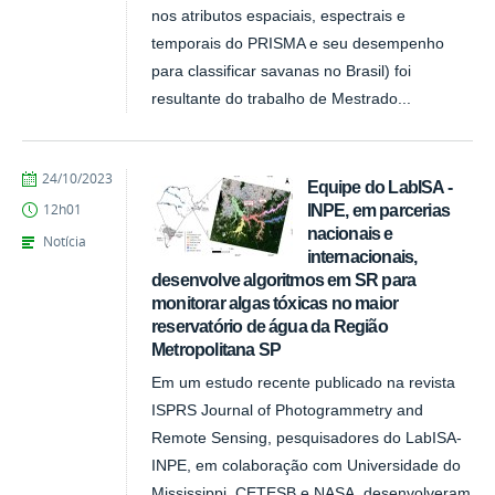
nos atributos espaciais, espectrais e
temporais do PRISMA e seu desempenho
para classificar savanas no Brasil) foi
resultante do trabalho de Mestrado...
publicado
24/10/2023
Equipe do LabISA -
INPE, em parcerias
12h01
nacionais e
Notícia
internacionais,
desenvolve algoritmos em SR para
monitorar algas tóxicas no maior
reservatório de água da Região
Metropolitana SP
Em um estudo recente publicado na revista
ISPRS Journal of Photogrammetry and
Remote Sensing, pesquisadores do LabISA-
INPE, em colaboração com Universidade do
Mississippi, CETESB e NASA, desenvolveram