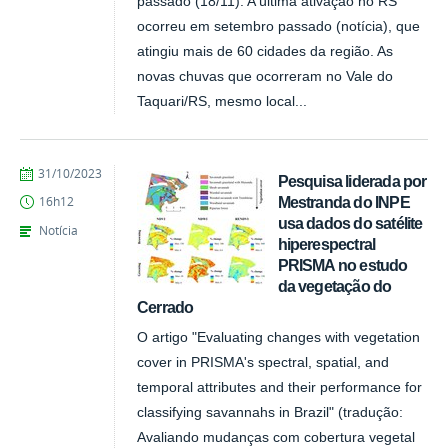
passado (18/11). A última ativação no RS
ocorreu em setembro passado (notícia), que
atingiu mais de 60 cidades da região. As
novas chuvas que ocorreram no Vale do
Taquari/RS, mesmo local...
publicado
31/10/2023
Pesquisa liderada por
Mestranda do INPE
16h12
usa dados do satélite
Notícia
hiperespectral
PRISMA no estudo
da vegetação do
Cerrado
O artigo "Evaluating changes with vegetation
cover in PRISMA's spectral, spatial, and
temporal attributes and their performance for
classifying savannahs in Brazil" (tradução:
Avaliando mudanças com cobertura vegetal