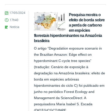
publicado
17/05/2024
Pesquisa mostra o
efeito de borda sobre
17h40
a perda de carbono
Notícia
em espécies
florestais hiperdominantes na Amazônia
brasileira
O artigo “Degradation exposure scenario in
the Brazilian Amazon: Edge effect on
hyperdominant C-cycle tree species”
(tradução: Cenário de exposição à
degradação na Amazônia brasileira: efeito de
borda em espécies arbóreas
hiperdominantes do ciclo C) foi publicado em
junho no periódico Forest Ecology and
Management da ScienceDirect. A
pesquisadora Maria Isabel S. Escada
(DIOTG/CGCT/INPE...