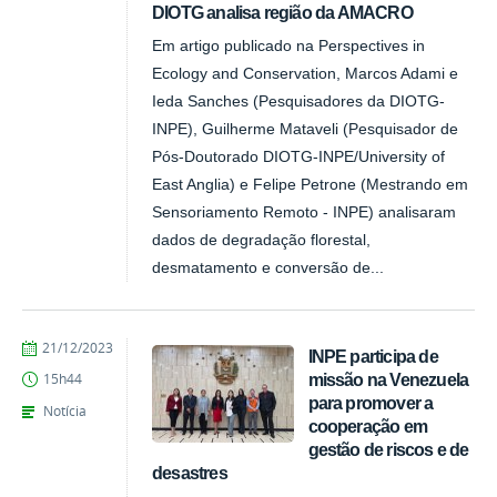
DIOTG analisa região da AMACRO
Em artigo publicado na Perspectives in
Ecology and Conservation, Marcos Adami e
Ieda Sanches (Pesquisadores da DIOTG-
INPE), Guilherme Mataveli (Pesquisador de
Pós-Doutorado DIOTG-INPE/University of
East Anglia) e Felipe Petrone (Mestrando em
Sensoriamento Remoto - INPE) analisaram
dados de degradação florestal,
desmatamento e conversão de...
publicado
21/12/2023
INPE participa de
missão na Venezuela
15h44
para promover a
Notícia
cooperação em
gestão de riscos e de
desastres