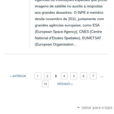
imagens de satélite no auxílio a respostas
aos grandes desastres. O INPE é membro
desde novembro de 2011, juntamente com
grandes agências europeias, como ESA
(European Space Agency), CNES (Centre
National d'Etudes Spatiales), EUMETSAT
(European Organisation...
« ANTERIOR
1
2
3
4
5
6
7
...
14
PRÓXIMO »
Voltar para o topo