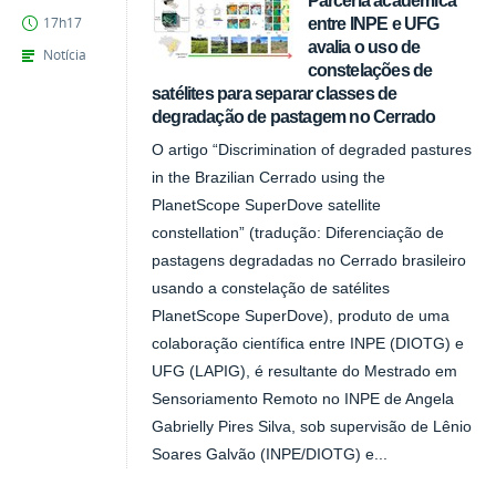
Parceria acadêmica
entre INPE e UFG
17h17
avalia o uso de
Notícia
constelações de
satélites para separar classes de
degradação de pastagem no Cerrado
O artigo “Discrimination of degraded pastures
in the Brazilian Cerrado using the
PlanetScope SuperDove satellite
constellation” (tradução: Diferenciação de
pastagens degradadas no Cerrado brasileiro
usando a constelação de satélites
PlanetScope SuperDove), produto de uma
colaboração científica entre INPE (DIOTG) e
UFG (LAPIG), é resultante do Mestrado em
Sensoriamento Remoto no INPE de Angela
Gabrielly Pires Silva, sob supervisão de Lênio
Soares Galvão (INPE/DIOTG) e...