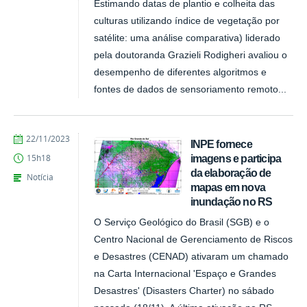
Estimando datas de plantio e colheita das
culturas utilizando índice de vegetação por
satélite: uma análise comparativa) liderado
pela doutoranda Grazieli Rodigheri avaliou o
desempenho de diferentes algoritmos e
fontes de dados de sensoriamento remoto...
publicado
22/11/2023
INPE fornece
imagens e participa
15h18
da elaboração de
Notícia
mapas em nova
inundação no RS
O Serviço Geológico do Brasil (SGB) e o
Centro Nacional de Gerenciamento de Riscos
e Desastres (CENAD) ativaram um chamado
na Carta Internacional 'Espaço e Grandes
Desastres' (Disasters Charter) no sábado