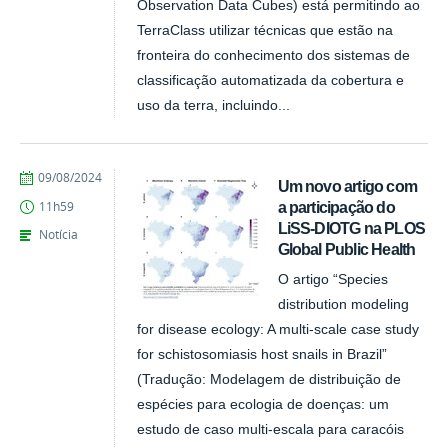
Observation Data Cubes) está permitindo ao
TerraClass utilizar técnicas que estão na
fronteira do conhecimento dos sistemas de
classificação automatizada da cobertura e
uso da terra, incluindo...
publicado
09/08/2024
Um novo artigo com
a participação do
11h59
LiSS-DIOTG na PLOS
Notícia
Global Public Health
O artigo “Species
distribution modeling
for disease ecology: A multi-scale case study
for schistosomiasis host snails in Brazil”
(Tradução: Modelagem de distribuição de
espécies para ecologia de doenças: um
estudo de caso multi-escala para caracóis