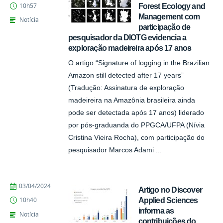
Forest Ecology and
10h57
Management com
Notícia
participação de
pesquisador da DIOTG evidencia a
exploração madeireira após 17 anos
O artigo “Signature of logging in the Brazilian
Amazon still detected after 17 years”
(Tradução: Assinatura de exploração
madeireira na Amazônia brasileira ainda
pode ser detectada após 17 anos) liderado
por pós-graduanda do PPGCA/UFPA (Nívia
Cristina Vieira Rocha), com participação do
pesquisador Marcos Adami ...
publicado
03/04/2024
Artigo no Discover
Applied Sciences
10h40
informa as
Notícia
contribuições do